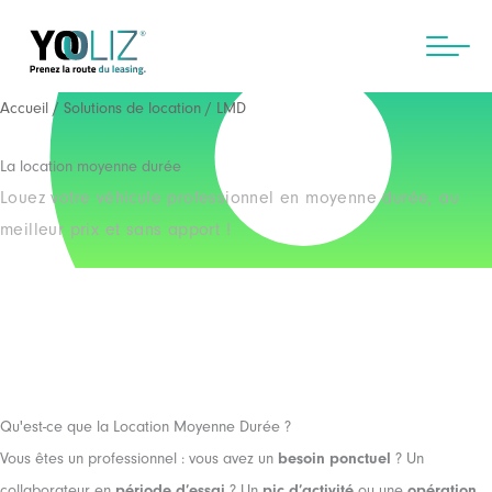
Aller
au
contenu
Accueil
/
Solutions de location
/ LMD
La location moyenne durée
Louez votre véhicule professionnel en moyenne durée, au
meilleur prix et sans apport !
Qu'est-ce que la Location Moyenne Durée ?
Vous êtes un professionnel : vous avez un
besoin ponctuel
? Un
collaborateur en
période d’essai
? Un
pic d’activité
ou une
opération