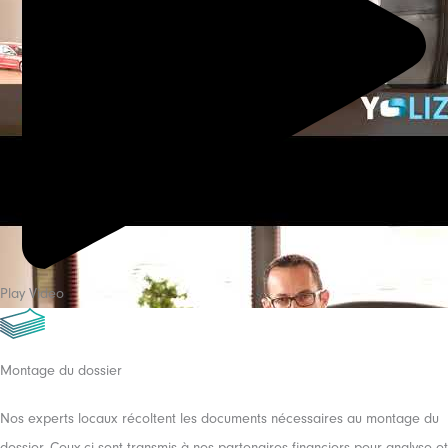
Play Video
Montage du dossier
Nos experts locaux récoltent les documents nécessaires au montage du
dossier. Ceux-ci sont transmis à nos partenaires financiers pour analyse et