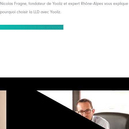
Nicolas Fragne, fondateur de Yooliz et expert Rhône-Alpes vous explique
pourquoi choisir la LLD avec Yooliz.
Prendre rendez-vous avec un expert