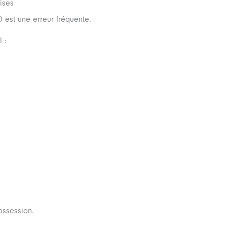
ises
 est une erreur fréquente.
 :
ossession.