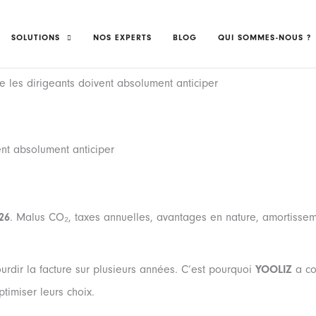
SOLUTIONS
NOS EXPERTS
BLOG
QUI SOMMES-NOUS ?
e les dirigeants doivent absolument anticiper
ent absolument anticiper
26
. Malus CO₂, taxes annuelles, avantages en nature, amortissem
rdir la facture sur plusieurs années. C’est pourquoi
YOOLIZ
a co
ptimiser leurs choix.