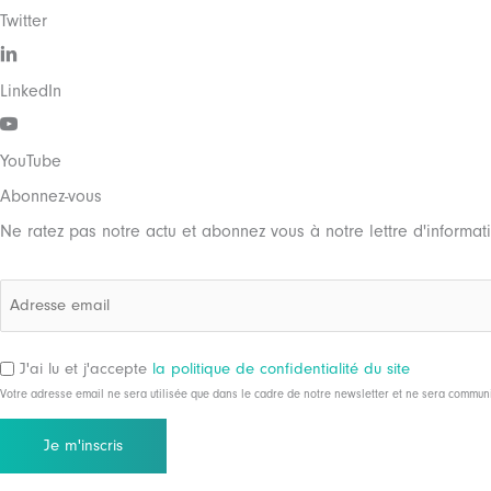
Twitter
LinkedIn
YouTube
Abonnez-vous
Ne ratez pas notre actu et abonnez vous à notre lettre d'informat
Adresse
email
RGPD
*
J'ai lu et j'accepte
la politique de confidentialité du site
Votre adresse email ne sera utilisée que dans le cadre de notre newsletter et ne sera communiq
*
CAPTCHA