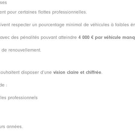
ises
t pour certaines flottes professionnelles.
vent respecter un pourcentage minimal de véhicules à faibles ém
 avec des pénalités pouvant atteindre
4 000 € par véhicule man
ie de renouvellement.
souhaitent disposer d’une
vision claire et chiffrée
.
de :
les professionnels
eurs années.