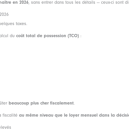
naître en 2026
, sans entrer dans tous les détails — ceux-ci sont 
 2026
quelques taxes.
calcul du
coût total de possession (TCO)
:
oûter
beaucoup plus cher fiscalement
.
 fiscalité
au même niveau que le loyer mensuel dans la décis
élevés