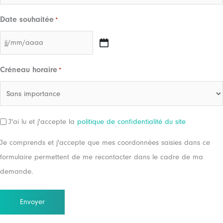
Date souhaitée
*
JJ
slash
Créneau horaire
*
MM
slash
AAAA
RGPD
J'ai lu et j'accepte la
politique de confidentialité du site
Je comprends et j'accepte que mes coordonnées saisies dans ce
formulaire permettent de me recontacter dans le cadre de ma
demande.