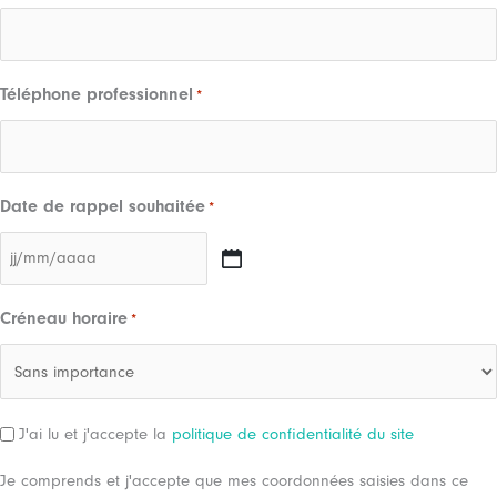
Téléphone professionnel
*
Date de rappel souhaitée
*
JJ
slash
Créneau horaire
*
MM
slash
AAAA
RGPD
J'ai lu et j'accepte la
politique de confidentialité du site
Je comprends et j'accepte que mes coordonnées saisies dans ce