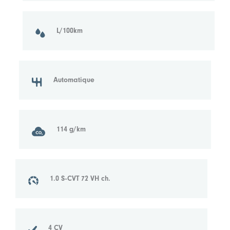
L/100km
Automatique
114 g/km
1.0 S-CVT 72 VH ch.
4 CV