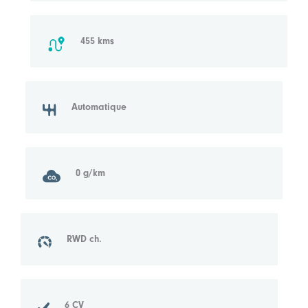
455 kms
Automatique
0 g/km
RWD ch.
6 CV