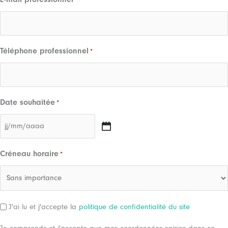
Téléphone professionnel
*
Date souhaitée
*
JJ
slash
Créneau horaire
*
MM
slash
AAAA
RGPD
J'ai lu et j'accepte la
politique de confidentialité du site