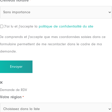
Créneau horaire
*
MM
slash
AAAA
RGPD
J'ai lu et j'accepte la
politique de confidentialité du site
Je comprends et j'accepte que mes coordonnées saisies dans ce
formulaire permettent de me recontacter dans le cadre de ma
demande.
Demande de RDV
Votre région
*