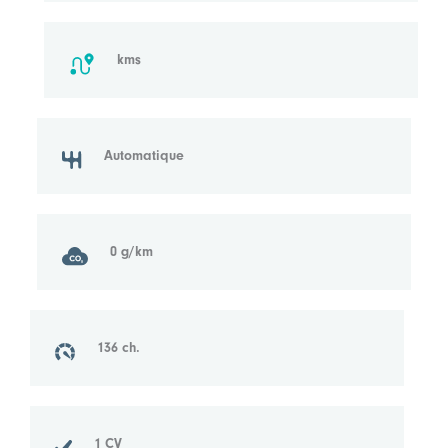
kms
Automatique
0 g/km
136 ch.
1 CV