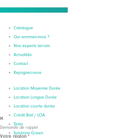
Prendre rendez-vous avec un expert
Catalogue
Qui sommes-nous ?
Nos experts terrain
Actualités
Contact
Rejoignez-nous
VOLKSWAGEN
GOLF Life
Location Moyenne Durée
plus
Location Longue Durée
Location courte durée
375,00
Crédit Bail / LOA
€
TTC / MOIS
Tesla
Demande de rappel
Solutions Green
LLD
37 mois
Votre région
*