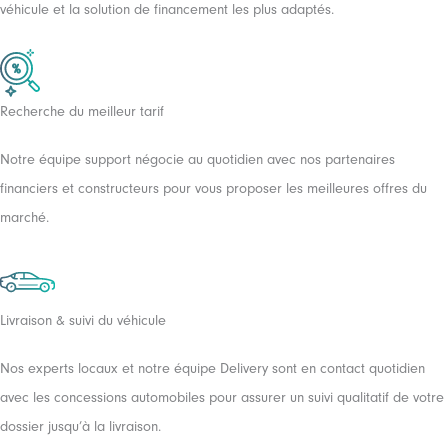
véhicule et la solution de financement les plus adaptés.
LLD
37 mois
45000 km
Recherche du meilleur tarif
Notre équipe support négocie au quotidien avec nos partenaires
financiers et constructeurs pour vous proposer les meilleures offres du
marché.
VOLVO EX40
Start
Livraison & suivi du véhicule
NOUS CONTACTER
Nos experts locaux et notre équipe Delivery sont en contact quotidien
avec les concessions automobiles pour assurer un suivi qualitatif de votre
LLD
37 mois
dossier jusqu’à la livraison.
45000 km