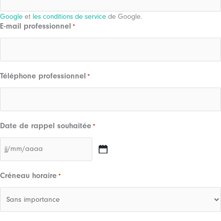
Ce site est protégé par reCAPTCHA et
la politique de confidentialité de
Google
et
les conditions de service
de Google.
E-mail professionnel
*
Téléphone professionnel
*
Date de rappel souhaitée
*
JJ
slash
Créneau horaire
*
MM
slash
AAAA