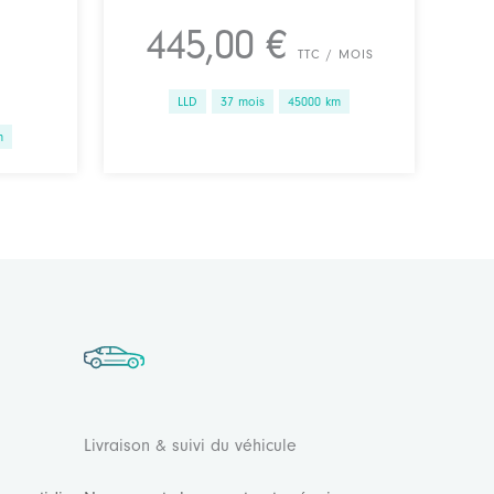
445,00 €
TTC / MOIS
LLD
37 mois
45000 km
m
Livraison & suivi du véhicule