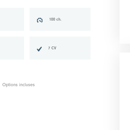
100 ch.
7 CV
Options incluses