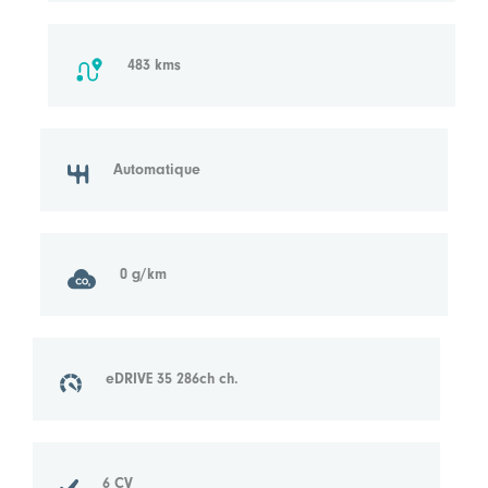
483 kms
Automatique
0 g/km
eDRIVE 35 286ch ch.
6 CV